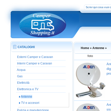
CATALOGHI
Home
» Antenne
»
foto
Esterni Camper e Caravan
Interni Camper e Caravan
Ant
dig
Acqua
pro
Gas
Elettricità
Elettronica e TV
Antenne
TV e accesori
Ant
sis
Pulizia e manutenzione