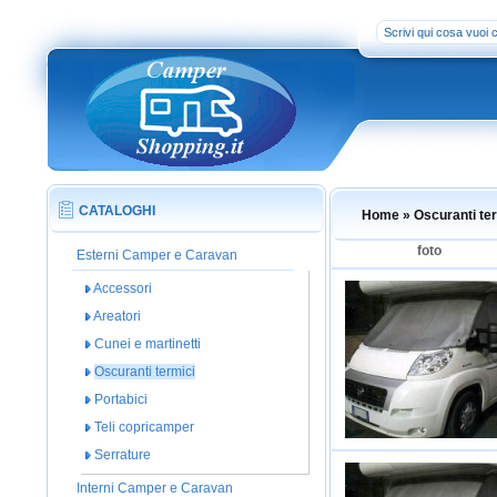
CATALOGHI
Home
» Oscuranti te
foto
Esterni Camper e Caravan
Accessori
Areatori
Cunei e martinetti
Oscuranti termici
Portabici
Teli copricamper
Serrature
Interni Camper e Caravan