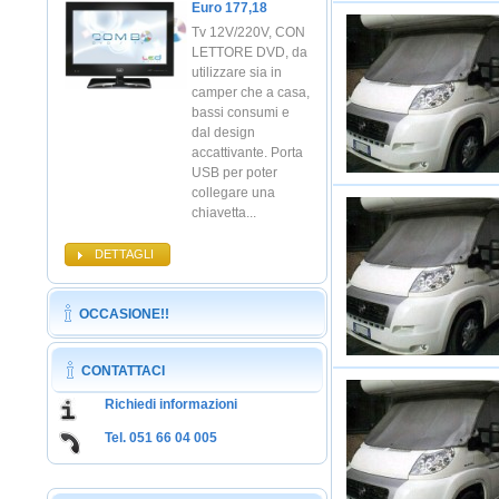
Euro 177,18
Tv 12V/220V, CON
LETTORE DVD, da
utilizzare sia in
camper che a casa,
bassi consumi e
dal design
accattivante. Porta
USB per poter
collegare una
chiavetta...
DETTAGLI
OCCASIONE!!
CONTATTACI
Richiedi informazioni
Tel. 051 66 04 005